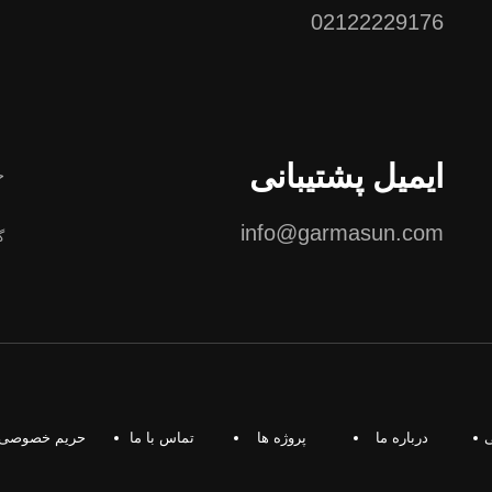
02122229176
ایمیل پشتیبانی
ح
info@garmasun.com
گ
درباره ما
پروژه ها
تماس با ما
حریم خصوصی